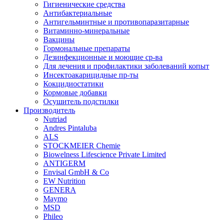
Гигиенические средства
Антибактериальные
Антигельминтные и противопаразитарные
Витаминно-минеральные
Вакцины
Гормональные препараты
Дезинфекционные и моющие ср-ва
Для лечения и профилактики заболеваний копыт
Инсектоакарицидные пр-ты
Кокцидиостатики
Кормовые добавки
Осушитель подстилки
Производитель
Nutriad
Andres Pintaluba
ALS
STOCKMEIER Chemie
Biowelness Lifescience Private Limited
ANTIGERM
Envisal GmbH & Co
EW Nutrition
GENERA
Maymo
MSD
Phileo