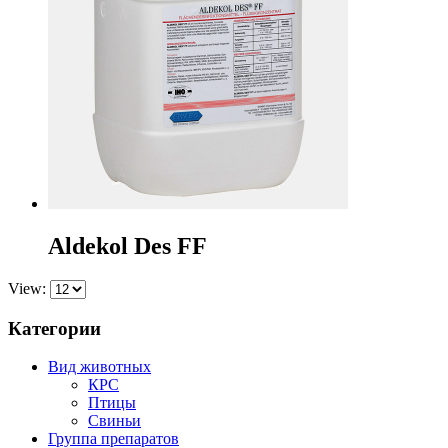
Aldekol Des FF
View:
Категории
Вид животных
КРС
Птицы
Свиньи
Группа препаратов