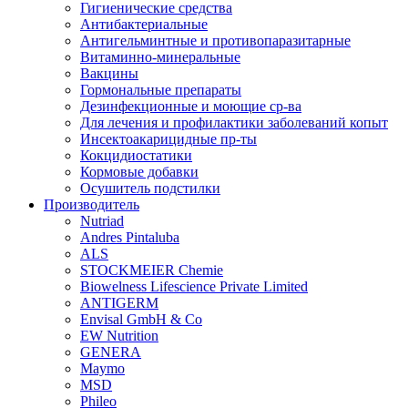
Гигиенические средства
Антибактериальные
Антигельминтные и противопаразитарные
Витаминно-минеральные
Вакцины
Гормональные препараты
Дезинфекционные и моющие ср-ва
Для лечения и профилактики заболеваний копыт
Инсектоакарицидные пр-ты
Кокцидиостатики
Кормовые добавки
Осушитель подстилки
Производитель
Nutriad
Andres Pintaluba
ALS
STOCKMEIER Chemie
Biowelness Lifescience Private Limited
ANTIGERM
Envisal GmbH & Co
EW Nutrition
GENERA
Maymo
MSD
Phileo