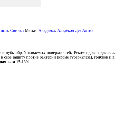
тицы
,
Свиньи
Метки:
Альдекол
,
Альдекол Дез Актив
вглубь обрабатываемых поверхностей. Рекомендован для вла
в себе защиту против бактерий (кроме туберкулеза), грибков и в
ная к-та
15-18%