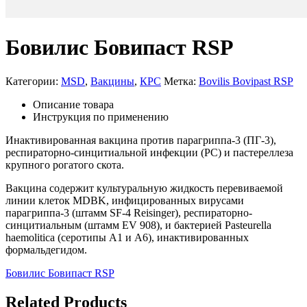
Бовилис Бовипаст RSP
Категории:
MSD
,
Вакцины
,
КРС
Метка:
Bovilis Bovipast RSP
Описание товара
Инструкция по применению
Инактивированная вакцина против парагриппа-3 (ПГ-3),
респираторно-синцитиальной инфекции (РС) и пастереллеза
крупного рогатого скота.
Вакцина содержит культуральную жидкость перевиваемой
линии клеток MDBK, инфицированных вирусами
парагриппа-3 (штамм SF-4 Reisinger), респираторно-
синцитиальным (штамм EV 908), и бактерией Pasteurella
haemolitica (серотипы А1 и А6), инактивированных
формальдегидом.
Бовилис Бовипаст RSP
Related Products