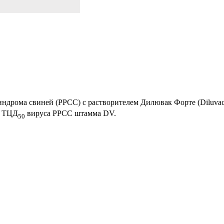
ндрома свиней (РРСС) с растворителем Дилювак Форте (Diluvac 
ТЦД
вируса РРСС штамма DV.
50