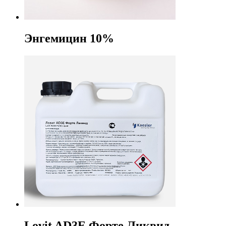
Энгемицин 10%
Lovit AD3E Форте Ликвид