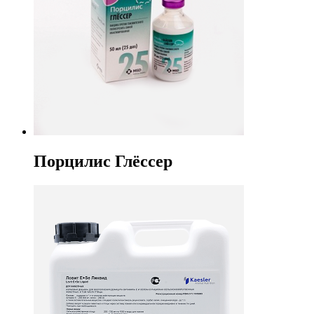
Порцилис Глёссер